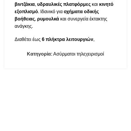
βιντζάκια
,
υδραυλικές πλατφόρμες
και
κινητό
εξοπλισμό
. Ιδανικό για
οχήματα οδικής
βοήθειας
,
ρυμουλκά
και συνεργεία έκτακτης
ανάγκης.
Διαθέτει έως
6 πλήκτρα λειτουργιών
,
emergency stop
, και
ασφαλή ασύρματη
σύνδεση μεγάλης εμβέλειας
Κατηγορία:
Ασύρματοι τηλεχειρισμοί
.
Αυξάνει την ασφάλεια, μειώνει την καταπόνηση
του χειριστή και κάνει τη δουλειά πιο γρήγορη και
αποτελεσματική.
Συμβατό με
12/24VDC
– έτοιμο για κάθε είδους
επαγγελματικό όχημα
ή
βιομηχανική
ΕΠΙΚΟΙΝΩΝΙΑ
εφαρμογή
.
Δημητσάνας 18, Συκιές, Θεσσαλονίκη, Ελλάδα
Πλήρης υποστήριξη και εγκατάσταση στην
2310672809
Ελλάδα
.
info@kamadas.gr